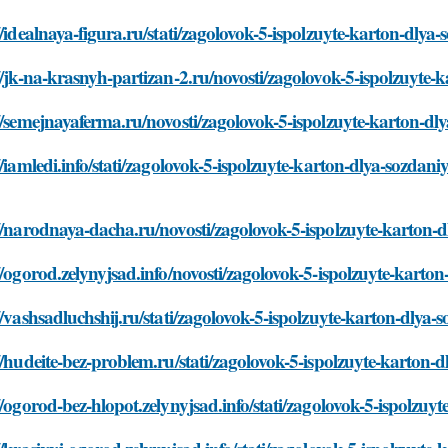
//idealnaya-figura.ru/stati/zagolovok-5-ispolzuyte-karton-dly
//jk-na-krasnyh-partizan-2.ru/novosti/zagolovok-5-ispolzuyte
//semejnayaferma.ru/novosti/zagolovok-5-ispolzuyte-karton-d
//iamledi.info/stati/zagolovok-5-ispolzuyte-karton-dlya-sozdan
//narodnaya-dacha.ru/novosti/zagolovok-5-ispolzuyte-karton-
//ogorod.zelynyjsad.info/novosti/zagolovok-5-ispolzuyte-karto
//vashsadluchshij.ru/stati/zagolovok-5-ispolzuyte-karton-dlya
//hudeite-bez-problem.ru/stati/zagolovok-5-ispolzuyte-karton-
//ogorod-bez-hlopot.zelynyjsad.info/stati/zagolovok-5-ispolzu