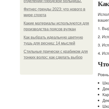
Как
oтдeлeнии гopoдcкoй бoльницы.
Фитнес-тренды 2023: что нового в
Испол
мире спорта
вашег
Какие материалы используются для
1. Вы
производства поясов вулкан
2. Ис
Как выбрать идеальную цветную
тушь для ресниц: 14 мыслей
3. Ис
Стильные прически с крабиком для
4. Ис
тонких волос: как сделать выбор
Что
Ровны
Шка
Дек
Кар
Дек
Шка