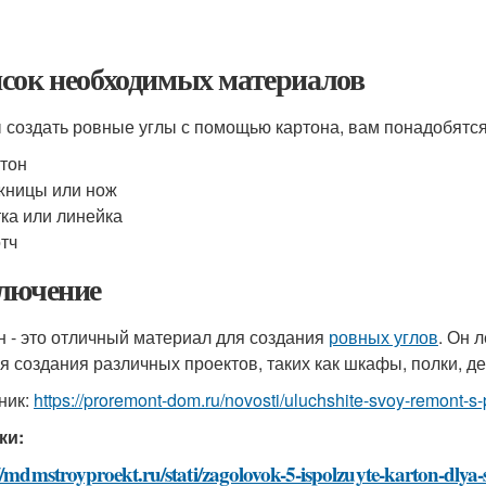
сок необходимых материалов
 создать ровные углы с помощью картона, вам понадобятс
тон
жницы или нож
ка или линейка
тч
лючение
н - это отличный материал для создания
ровных углов
. Он 
ля создания различных проектов, таких как шкафы, полки, 
ник:
https://proremont-dom.ru/novosti/uluchshite-svoy-remont-
ки:
//mdmstroyproekt.ru/stati/zagolovok-5-ispolzuyte-karton-dly