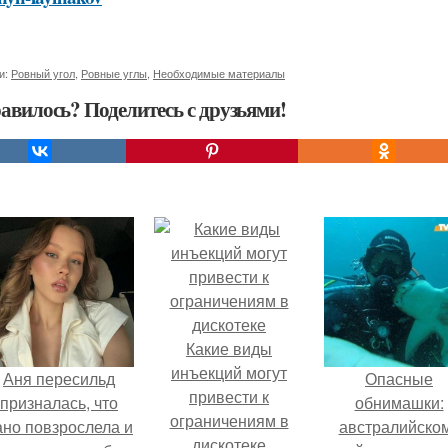
и:
Ровный угол
,
Ровные углы
,
Необходимые материалы
авилось? Поделитесь с друзьями!
Какие виды
инъекций могут
Аня пересильд
Опасные
привести к
призналась, что
обнимашки:
ограничениям в
ано повзрослела и
австралийско
дискотеке