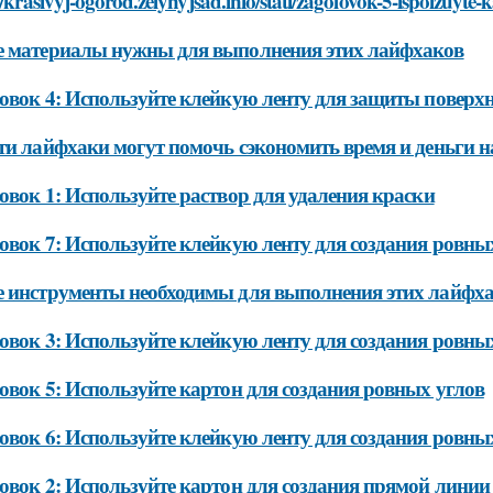
//krasivyj-ogorod.zelynyjsad.info/stati/zagolovok-5-ispolzuyt
 материалы нужны для выполнения этих лайфхаков
овок 4: Используйте клейкую ленту для защиты поверхн
ти лайфхаки могут помочь сэкономить время и деньги 
овок 1: Используйте раствор для удаления краски
овок 7: Используйте клейкую ленту для создания ровны
 инструменты необходимы для выполнения этих лайфх
овок 3: Используйте клейкую ленту для создания ровны
овок 5: Используйте картон для создания ровных углов
овок 6: Используйте клейкую ленту для создания ровных
овок 2: Используйте картон для создания прямой линии