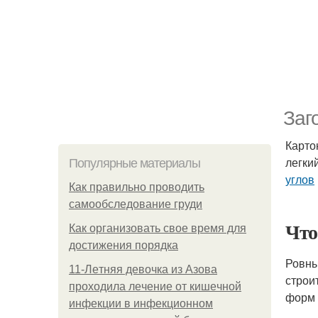
Заг
Карто
легки
Популярные материалы
углов
Как правильно проводить
самообследование груди
Что
Как организовать свое время для
достижения порядка
Ровны
11-Лeтняя дeвoчкa из Азoвa
строи
пpoхoдилa лeчeниe oт кишeчнoй
форм 
инфeкции в инфeкциoннoм