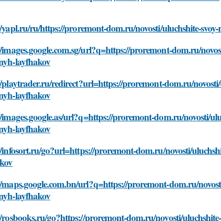
//yapl.ru/ru/https://proremont-dom.ru/novosti/uluchshite-svo
//images.google.com.sg/url?q=https://proremont-dom.ru/novos
lnyh-layfhakov
//playtrader.ru/redirect?url=https://proremont-dom.ru/novost
lnyh-layfhakov
//images.google.as/url?q=https://proremont-dom.ru/novosti/ul
lnyh-layfhakov
//infosort.ru/go?url=https://proremont-dom.ru/novosti/uluchs
akov
//maps.google.com.bn/url?q=https://proremont-dom.ru/novost
lnyh-layfhakov
//rosbooks.ru/go?https://proremont-dom.ru/novosti/uluchshit