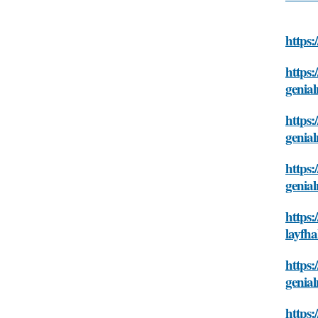
https:
https:
genia
https:
genia
https:
genia
https:
layfh
https:
genia
https: