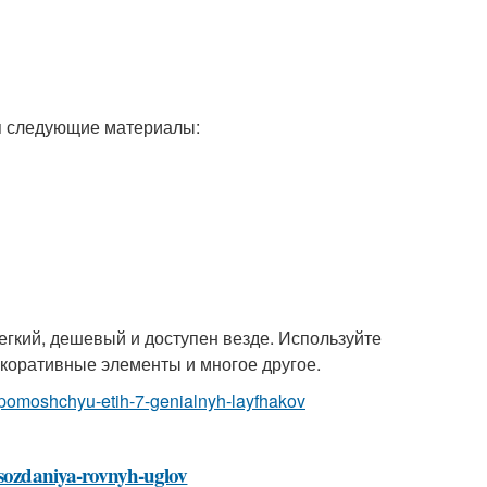
я следующие материалы:
легкий, дешевый и доступен везде. Используйте
декоративные элементы и многое другое.
s-pomoshchyu-etih-7-genialnyh-layfhakov
a-sozdaniya-rovnyh-uglov