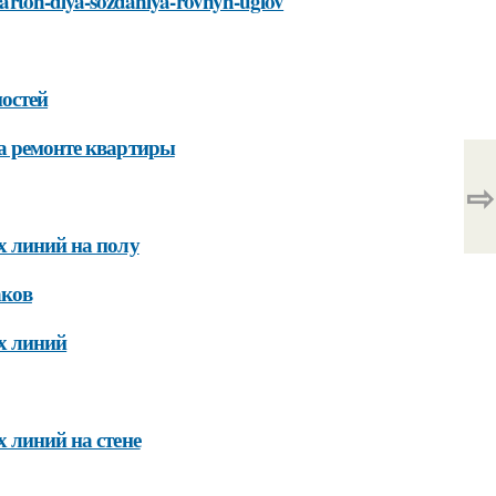
e-karton-dlya-sozdaniya-rovnyh-uglov
остей
на ремонте квартиры
⇨
х линий на полу
аков
х линий
 линий на стене