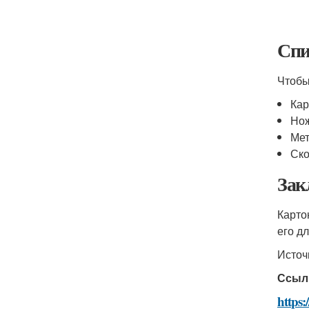
Спи
Чтобы
Кар
Но
Мет
Ско
Зак
Карто
его д
Источ
Ссыл
https: