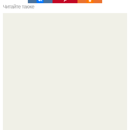
Читайте также
Мы узнаём характер человека по дате рождения с
помощью квадрата Пифагора.
У юли Гаврилиной снова случился конфликт с комиком