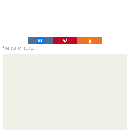
Читайте также
Мы узнаём характер человека по дате рождения с
помощью квадрата Пифагора.