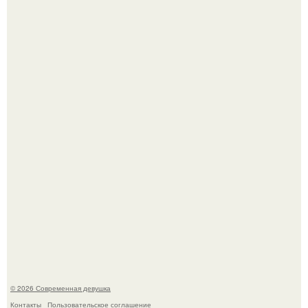
У юли Гаврилиной снова случился конфликт с комиком
Ильей Соболевым.
Рацион 1400 калорий.
© 2026 Современная девушка
Контакты
Пользовательское соглашение