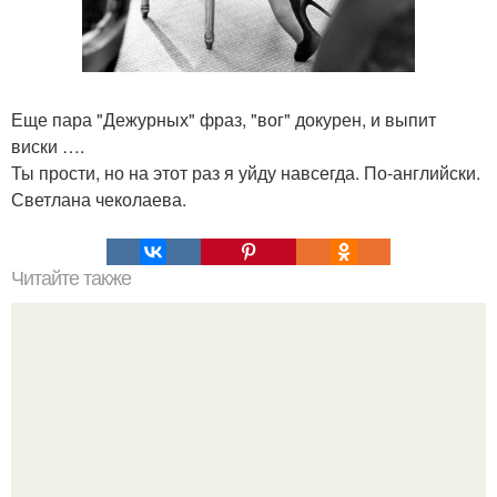
Еще пара "Дежурных" фраз, "вог" докурен, и выпит
виски ….
Ты прости, но на этот раз я уйду навсегда. По-английски.
Светлана чеколаева.
Читайте также
Рыбка по - охотски!