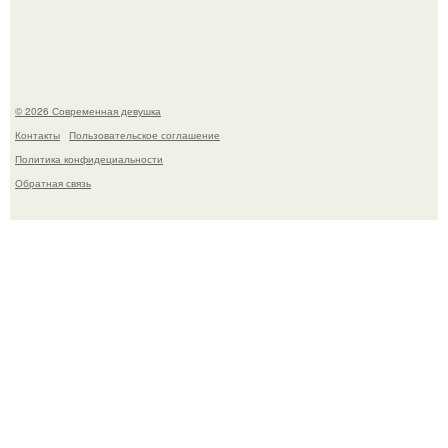
готовится обзавестись красным паспортом.
© 2026 Современная девушка
Контакты
Пользовательское соглашение
Политика конфидециальности
Обратная связь