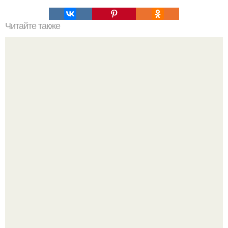
Читайте также
- Вы кто? - Мы 4 всадника женского апокалипсиса: прыщ,
диета, месячные и испорченный макияж.