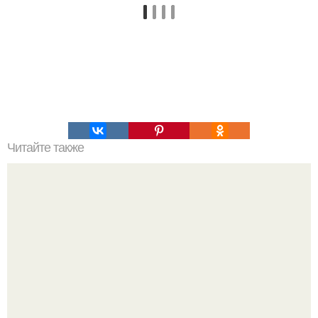
Читайте также
Пп сырники. 5 вкуснейших рецептов сырников для
идеального ПП- завтрака.