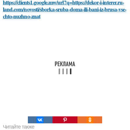
https://clients1.google.mw/url?q=https://dekor-i-interer.ru-
land.com/novosti/sborka-sruba-doma-ili-bani-iz-brusa-vse-
chto-nuzhno-znat
Читайте также