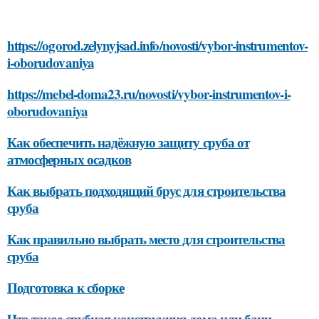
https://ogorod.zelynyjsad.info/novosti/vybor-instrumentov-
i-oborudovaniya
https://mebel-doma23.ru/novosti/vybor-instrumentov-i-
oborudovaniya
Как обеспечить надёжную защиту сруба от
атмосферных осадков
Как выбрать подходящий брус для строительства
сруба
Как правильно выбрать место для строительства
сруба
Подготовка к сборке
Что такое срубная конструкция дома или бани