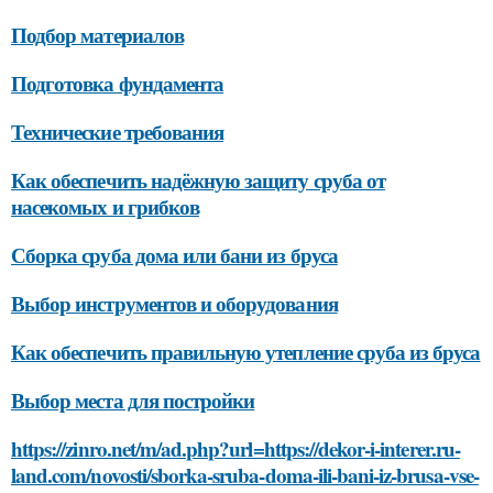
Подбор материалов
Подготовка фундамента
Технические требования
Как обеспечить надёжную защиту сруба от
насекомых и грибков
Сборка сруба дома или бани из бруса
Выбор инструментов и оборудования
Как обеспечить правильную утепление сруба из бруса
Выбор места для постройки
https://zinro.net/m/ad.php?url=https://dekor-i-interer.ru-
land.com/novosti/sborka-sruba-doma-ili-bani-iz-brusa-vse-