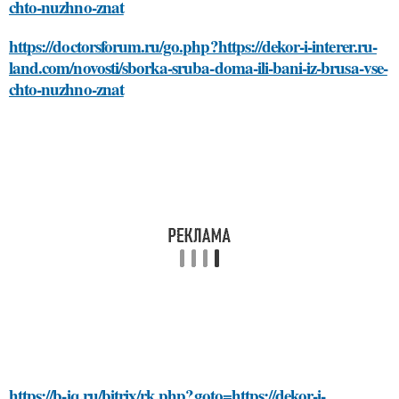
chto-nuzhno-znat
https://doctorsforum.ru/go.php?https://dekor-i-interer.ru-
land.com/novosti/sborka-sruba-doma-ili-bani-iz-brusa-vse-
chto-nuzhno-znat
https://b-iq.ru/bitrix/rk.php?goto=https://dekor-i-