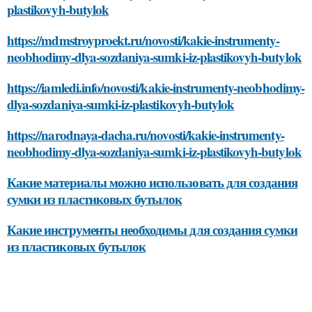
plastikovyh-butylok
https://mdmstroyproekt.ru/novosti/kakie-instrumenty-
neobhodimy-dlya-sozdaniya-sumki-iz-plastikovyh-butylok
https://iamledi.info/novosti/kakie-instrumenty-neobhodimy-
dlya-sozdaniya-sumki-iz-plastikovyh-butylok
https://narodnaya-dacha.ru/novosti/kakie-instrumenty-
neobhodimy-dlya-sozdaniya-sumki-iz-plastikovyh-butylok
Какие материалы можно использовать для создания
сумки из пластиковых бутылок
Какие инструменты необходимы для создания сумки
из пластиковых бутылок