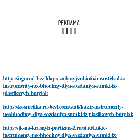
https://ogorod-bez-hlopot.zelynyjsad.info/novosti/kakie-
instrumenty-neobhodimy-dlya-sozdaniya-sumki-iz-
plastikovyh-butylok
https://kosmetika.ru-best.com/stati/kakie-instrumenty-
neobhodimy-dlya-sozdaniya-sumki-iz-plastikovyh-butylok
https://jk-na-krasnyh-partizan-2.ru/stati/kakie-
instrumenty-neobhodimy-dlya-sozdaniya-sumki-iz-