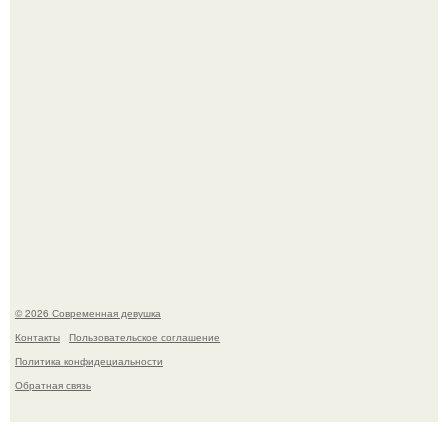
Спустя годы актеры хоррора "Тело Дженнифер" сильно
изменились, пройдя путь от подростковых кумиров до
мировых звезд.
© 2026 Современная девушка
Контакты
Пользовательское соглашение
Политика конфидециальности
Обратная связь