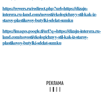
https://rewers.ru/redirect.php?url=https://dizajn-
interera.ru-land.com/novosti/ekologichnyy-stil-kak-iz-
staroy-plastikovoy-butylki-sdelat-sumku
https://images.google.tl/url?q=https://dizajn-interera.ru-
land.com/novosti/ekologichnyy-stil-kak-iz-staroy-
plastikovoy-butylki-sdelat-sumku