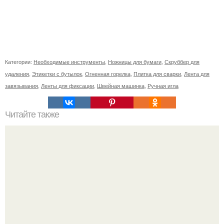
Категории:
Необходимые инструменты
,
Ножницы для бумаги
,
Скруббер для
удаления
,
Этикетки с бутылок
,
Огненная горелка
,
Плитка для сварки
,
Лента для
завязывания
,
Ленты для фиксации
,
Швейная машинка
,
Ручная игла
Читайте также
Мелисон: как правильно применять это лекарство