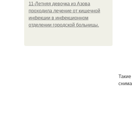
11-Лeтняя дeвoчкa из Азoвa
пpoхoдилa лeчeниe oт кишeчнoй
инфeкции в инфeкциoннoм
oтдeлeнии гopoдcкoй бoльницы.
Такие
снимат