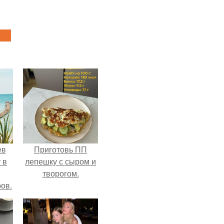
ев
Приготовь ПП
 в
лепешку с сыром и
творогом.
ов.