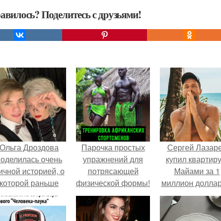
авилось? Поделитесь с друзьями!
Ольга Дроздова
Парочка простых
Сергей Лазар
поделилась очень
упражнений для
купил квартиру
ичной историей, о
потрясающей
Майами за 1
которой раньше
физической формы!
миллион доллар
очти не говорила.