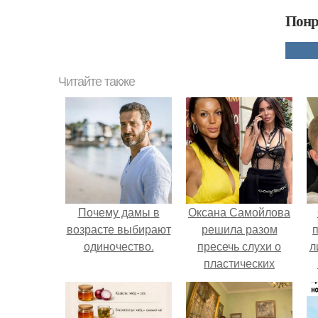
Понр
Читайте также
Почему дамы в
Оксана Самойлова
возрасте выбирают
решила разом
одиночество.
пресечь слухи о
л
пластических
операциях и
п
публично
прояснила