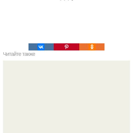
Читайте также
Коронавирусная инфекция у кошек. Штаммы
коронавируса. Вирусный перитонит кошек