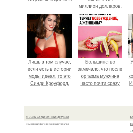
миллион долларов.
Лишь в том случае,
Большинство
У
если есть в истории
замечало, что после
моды идеал, то это
оргазма мужчина
к
Синди Кроуфорд.
часто почти сразу
И
теряет
возбуждение, тогда
как женщина может
дольше сохранять
© 2026 Современная девушка
К
возбуждение.
П
Изысканная и жгучая женская страничка
г.