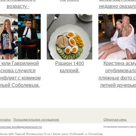
возрасту -
недавно оказалс
настоящий
центре вниман
манифест
из-за своей раб
уверенности: "не
над озвучкой
говорите, что я
мультфильма п
отлично выгляжу
колобка.
для 57.
 юли Гаврилиной
Рацион 1400
Кристина асм
снова случился
калорий.
опубликовал
онфликт с комиком
пляжные фото с
льей Соболевым.
летней дочерью
Гарика Харламо
онтакты
Пользовательское соглашение
Обратная связь
олитика конфидециальности
Копирование разрешено при у
 Москва, ЦАО, Тверской, Моховая улица 13 стр.1, Бизнес-центр «На Моховой», м. Охотный ряд