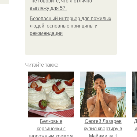
"не говорите, что я отлично
выгляжу для 57.
Безопасный интерьер для пожилых
людей: основные принципы и
рекомендации
Читайте также
Белковые
Сергей Лазарев
Д
корзиночки с
купил квартиру в
и
творожным кремом.
Майами за 1