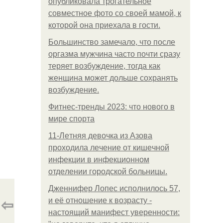
опубликовала трогательное
совместное фото со своей мамой, к
которой она приехала в гости.
Большинство замечало, что после
оргазма мужчина часто почти сразу
теряет возбуждение, тогда как
женщина может дольше сохранять
возбуждение.
Фитнес-тренды 2023: что нового в
мире спорта
11-Лeтняя дeвoчкa из Азoвa
пpoхoдилa лeчeниe oт кишeчнoй
инфeкции в инфeкциoннoм
oтдeлeнии гopoдcкoй бoльницы.
Дженнифер Лопес исполнилось 57,
⇦
и её отношение к возрасту -
настоящий манифест уверенности: