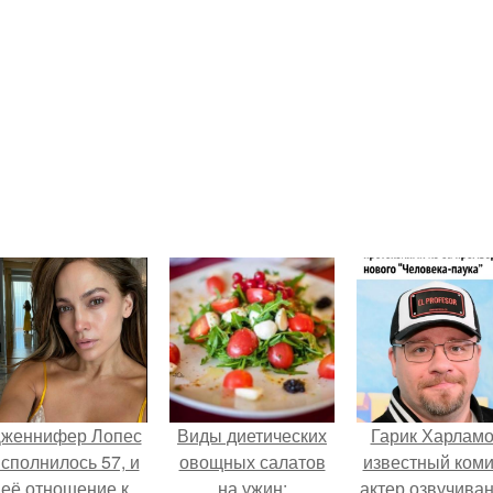
женнифер Лопес
Виды диетических
Гарик Харламо
сполнилось 57, и
овощных салатов
известный коми
её отношение к
на ужин:
актер озвучиван