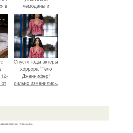
я в
чемоданы и
ия
готовится
оты
обзавестись
красным
ро
паспортом.
ус
Спустя годы актеры
а
хоррора "Тело
 12-
Дженнифер"
 от
сильно изменились,
ва.
пройдя путь от
подростковых
кумиров до
мировых звезд.
казании обратной гиперссылки.