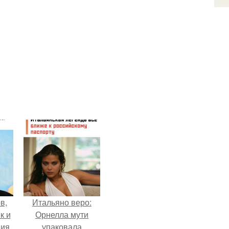
в,
Итальяно веро:
к и
Орнелла мути
ия,
упаковала