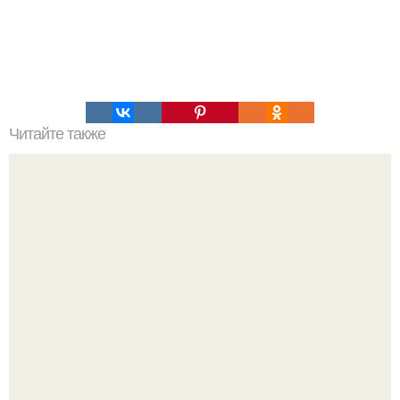
Читайте также
Пп печенье из овсяной муки. 5 рецептов полезного ПП-
печенья.