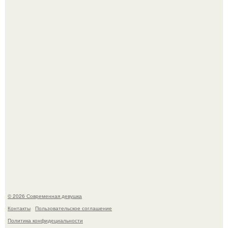
Платье, которое до сих пор вызывает споры спустя годы.
У юли Гаврилиной снова случился конфликт с комиком
Ильей Соболевым.
© 2026 Современная девушка
Контакты
Пользовательское соглашение
Политика конфидециальности