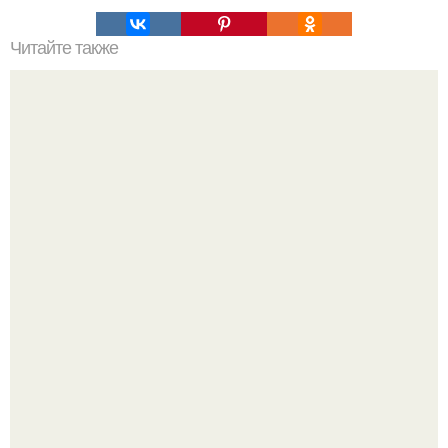
Читайте также
Апельсиновая шарлотка - вкусная домашняя выпечка.
Все же слышали про вчерашнюю победу Бена аффлека