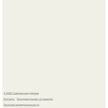
Лишь в том случае, если есть в истории моды идеал, то
это Синди Кроуфорд.
Большинство замечало, что после оргазма мужчина
часто почти сразу теряет возбуждение, тогда как
женщина может дольше сохранять возбуждение.
© 2026 Современная девушка
Контакты
Пользовательское соглашение
Политика конфидециальности