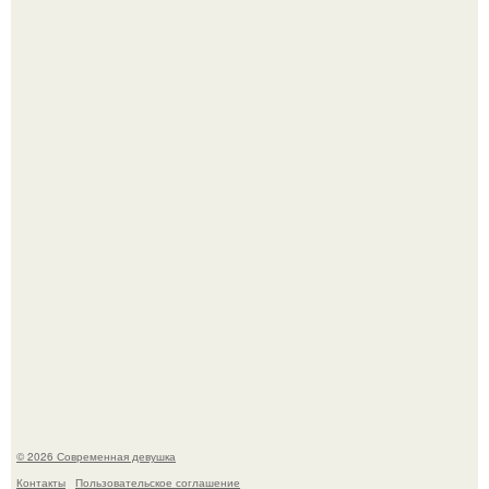
Большинство замечало, что после оргазма мужчина
часто почти сразу теряет возбуждение, тогда как
женщина может дольше сохранять возбуждение.
Платье, которое до сих пор вызывает споры спустя годы.
© 2026 Современная девушка
Контакты
Пользовательское соглашение