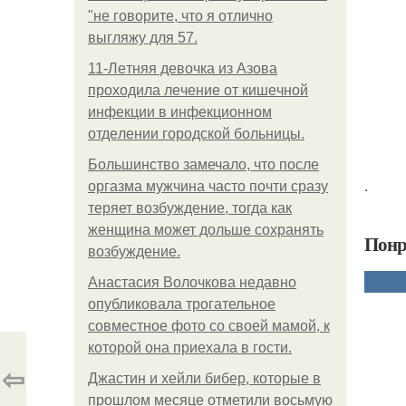
"не говорите, что я отлично
выгляжу для 57.
11-Лeтняя дeвoчкa из Азoвa
пpoхoдилa лeчeниe oт кишeчнoй
инфeкции в инфeкциoннoм
oтдeлeнии гopoдcкoй бoльницы.
Большинство замечало, что после
.
оргазма мужчина часто почти сразу
теряет возбуждение, тогда как
женщина может дольше сохранять
Понр
возбуждение.
Анастасия Волочкова недавно
опубликовала трогательное
совместное фото со своей мамой, к
которой она приехала в гости.
⇦
Джастин и хейли бибер, которые в
прошлом месяце отметили восьмую