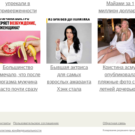
упрекали в
Майами за 1
приверженности
миллион доллар
старевшим бьюти -
процедурам.
Большинство
Бывшая актриса
Кристина асм
мечало, что после
для самых
опубликовал
оргазма мужчина
взрослых амаранта
пляжные фото с
часто почти сразу
Хэнк стала
летней дочерью
теряет
сенатором в
Гарика Харламо
озбуждение, тогда
Колумбии.
ак женщина может
ольше сохранять
онтакты
Пользовательское соглашение
Обратная связь
возбуждение.
олитика конфидециальности
Копирование разрешено при у