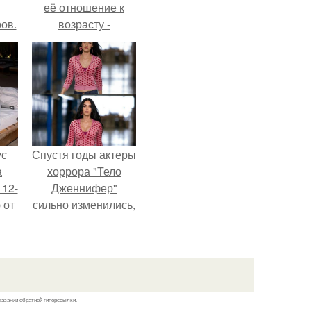
её отношение к
ов.
возрасту -
настоящий
манифест
уверенности: "не
говорите, что я
отлично выгляжу
для 57.
ус
Спустя годы актеры
а
хоррора "Тело
 12-
Дженнифер"
 от
сильно изменились,
ва.
пройдя путь от
подростковых
кумиров до
мировых звезд.
казании обратной гиперссылки.