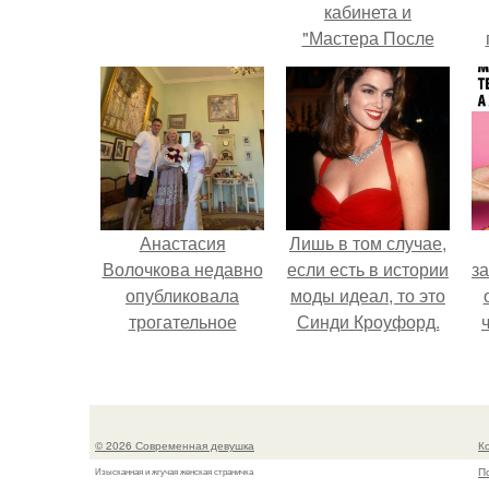
кабинета и
"Мастера После
Двухнедельных
у
Курсов".
Анастасия
Лишь в том случае,
Волочкова недавно
если есть в истории
за
опубликовала
моды идеал, то это
трогательное
Синди Кроуфорд.
совместное фото
со своей мамой, к
в
которой она
к
приехала в гости.
д
© 2026 Современная девушка
К
П
Изысканная и жгучая женская страничка