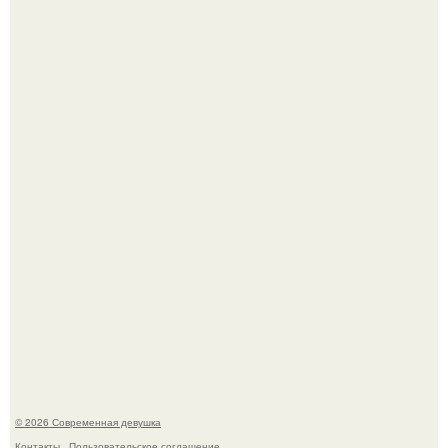
Рацион 1400 калорий.
Спустя годы актеры хоррора "Тело Дженнифер" сильно
изменились, пройдя путь от подростковых кумиров до
мировых звезд.
© 2026 Современная девушка
Контакты
Пользовательское соглашение