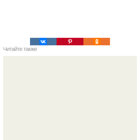
Читайте также
Виды женская одежда. 100 и 1 вид верхней одежды:
полный словарь видов пальто, курток и прочего