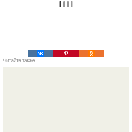
Читайте также
Тренировка "7 минут"? Сохрани себе и не забывай
тренироваться!