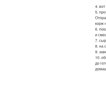
4. во
5. пр
Отпра
корж 
6. по
и сме
7. сыр
8. на
9. за
10. о
до го
домаш