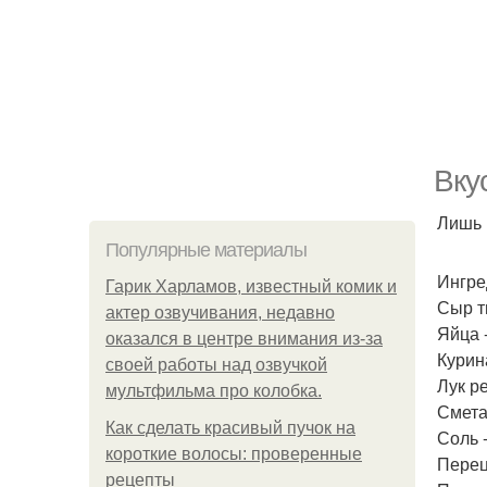
Вку
Лишь в
Популярные материалы
Ингре
Гарик Харламов, известный комик и
Сыр т
актер озвучивания, недавно
Яйца -
оказался в центре внимания из-за
Курина
своей работы над озвучкой
Лук ре
мультфильма про колобка.
Сметан
Как сделать красивый пучок на
Соль -
короткие волосы: проверенные
Перец 
рецепты