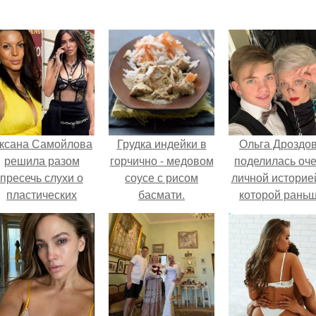
ксана Самойлова
Грудка индейки в
Ольга Дроздо
решила разом
горчично - медовом
поделилась оч
пресечь слухи о
соусе с рисом
личной историей
пластических
басмати.
которой рань
операциях и
почти не говори
публично
прояснила
ситуацию.