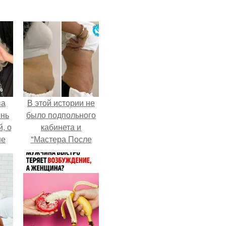
ва
В этой истории не
ень
было подпольного
, о
кабинета и
ше
"Мастера После
ла.
Двухнедельных
Курсов".