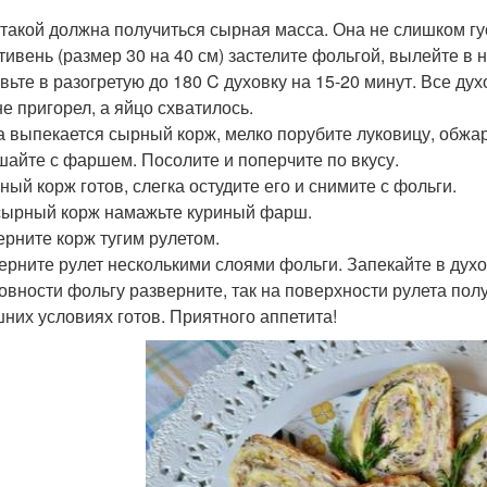
т такой должна получиться сырная масса. Она не слишком гу
отивень (размер 30 на 40 см) застелите фольгой, вылейте в
вьте в разогретую до 180 C духовку на 15-20 минут. Все духо
не пригорел, а яйцо схватилось.
ка выпекается сырный корж, мелко порубите луковицу, обжар
шайте с фаршем. Посолите и поперчите по вкусу.
ный корж готов, слегка остудите его и снимите с фольги.
 сырный корж намажьте куриный фарш.
верните корж тугим рулетом.
берните рулет несколькими слоями фольги. Запекайте в духов
товности фольгу разверните, так на поверхности рулета полу
них условиях готов. Приятного аппетита!