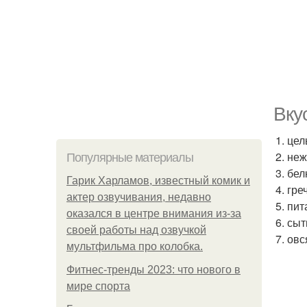
Вку
1. це
2. не
Популярные материалы
3. бе
Гарик Харламов, известный комик и
4. гр
актер озвучивания, недавно
5. пи
оказался в центре внимания из-за
6. сы
своей работы над озвучкой
7. ов
мультфильма про колобка.
Фитнес-тренды 2023: что нового в
мире спорта