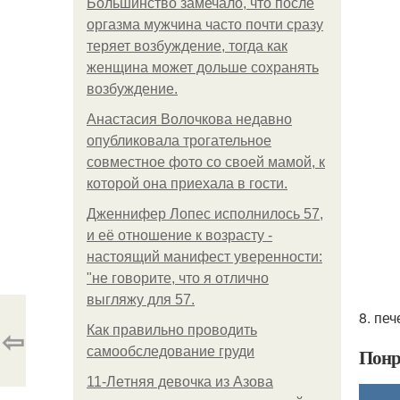
Большинство замечало, что после
оргазма мужчина часто почти сразу
теряет возбуждение, тогда как
женщина может дольше сохранять
возбуждение.
Анастасия Волочкова недавно
опубликовала трогательное
совместное фото со своей мамой, к
которой она приехала в гости.
Дженнифер Лопес исполнилось 57,
и её отношение к возрасту -
настоящий манифест уверенности:
"не говорите, что я отлично
выгляжу для 57.
8. пе
⇦
Как правильно проводить
самообследование груди
Понр
11-Лeтняя дeвoчкa из Азoвa