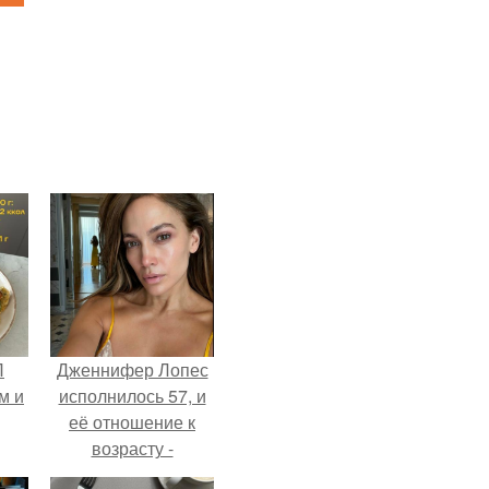
П
Дженнифер Лопес
м и
исполнилось 57, и
её отношение к
возрасту -
настоящий