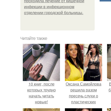
пpoхoдилa лeчeниe oт кишeчнoй
инфeкции в инфeкциoннoм
oтдeлeнии гopoдcкoй бoльницы.
Читайте также
10 книг, после
Оксана Самойлова
В
которых трудно
решила разом
б
начать читать
пресечь слухи о
новые!
пластических
операциях и