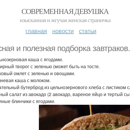
СОВРЕМЕННАЯ ДЕВУШКА
изысканная и жгучая женская страничка
главная
новости
статьи
сная и полезная подборка завтраков.
льнозерновая каша с ягодами.
жирный творог с зеленью (может быть на тосте.
лковый омлет с зеленью и овощами.
ечневая каша с молоком.
тательный бутерброд из цельнозернового хлеба с листиком 
тный салат из авокадо (2 авокадо, вареное яйцо и тертый сы
сяные блинчики с ягодами.