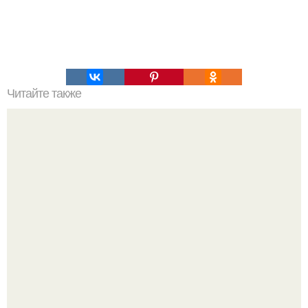
Читайте также
Супер - влажный шоколадный пирог (без яиц.