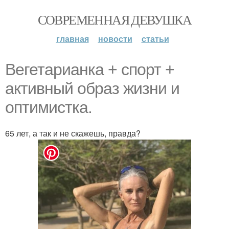
СОВРЕМЕННАЯ ДЕВУШКА
главная
новости
статьи
Вегетарианка + спорт +
активный образ жизни и
оптимистка.
65 лет, а так и не скажешь, правда?