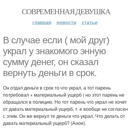
СОВРЕМЕННАЯ ДЕВУШКА
главная
новости
статьи
В случае если ( мой друг)
украл у знакомого энную
сумму денег, он сказал
вернуть деньги в срок.
Он отдал деньги в срок то что украл, а тот парень
потребовал + материальный ущерб ( но этот парень не
обращался в полицию. Но тот парень что украл не хочет
от давать материальный ущерб, т. е вообще не согласен
с этим. Он же вернул те деньги что украл. Что делать от
давать материальный ущерб? (Анон).