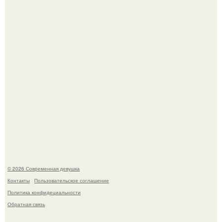
У юли Гаврилиной снова случился конфликт с комиком
Ильей Соболевым.
Рацион 1400 калорий.
© 2026 Современная девушка
Контакты
Пользовательское соглашение
Политика конфидециальности
Обратная связь