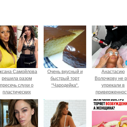
ксана Самойлова
Очень вкусный и
Анастасию
решила разом
быстрый торт
Волочкову не р
пресечь слухи о
"Чародейка".
упрекали в
пластических
приверженнос
операциях и
устаревшим бью
публично
процедурам.
прояснила
ситуацию.