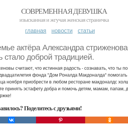
СОВРЕМЕННАЯ ДЕВУШКА
изысканная и жгучая женская страничка
главная
новости
статьи
емье актёра Александра стриженова 
ь стало доброй традицией.
еновы считают, что истинная радость - сознавать, что ты по
 двадцатилетия фонда "Дом Роналда Макдоналда" помогать 
нца ноября приобрести в любом ресторане макдоналдс холщ
те принять эстафету добра и помочь детям, мамам, папам,
ржке!
авилось? Поделитесь с друзьями!