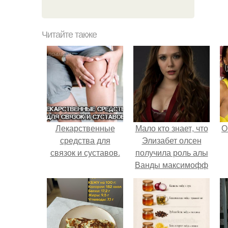
Читайте также
Лекарственные
Мало кто знает, что
О
средства для
Элизабет олсен
связок и суставов.
получила роль алы
Ванды максимофф
не сразу.