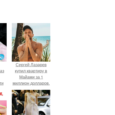
Сергей Лазарев
аз
купил квартиру в
Майами за 1
ти
миллион долларов.
ти -