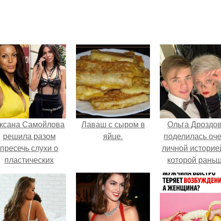
ксана Самойлова
Лаваш с сыром в
Ольга Дроздо
решила разом
яйце.
поделилась оч
пресечь слухи о
личной историей
пластических
которой рань
операциях и
почти не говори
публично
прояснила
ситуацию.