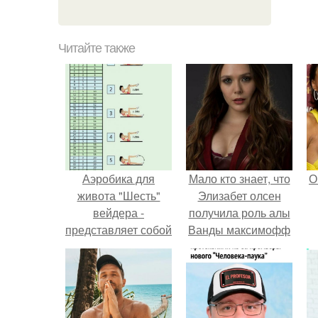
Читайте также
Аэробика для
Мало кто знает, что
О
живота "Шесть"
Элизабет олсен
вейдера -
получила роль алы
представляет собой
Ванды максимофф
набор упражнений,
не сразу.
которые вызывают
сжигание жира в
области живота и
укрепляют мышцы.