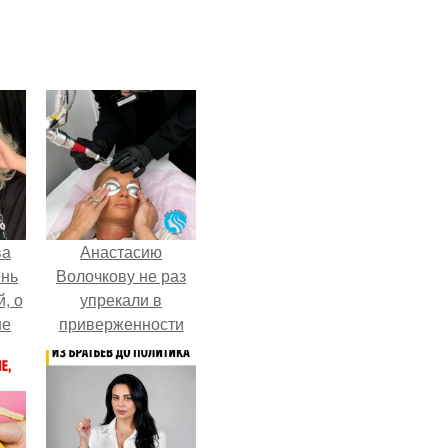
ва
Анастасию
ень
Волочкову не раз
, о
упрекали в
ше
приверженности
ла.
устаревшим бьюти -
процедурам.