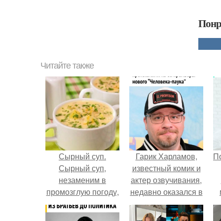
Понр
Читайте также
Сырный суп.
Гарик Харламов,
П
Сырный суп,
известный комик и
незаменим в
актер озвучивания,
промозглую погоду,
недавно оказался в
отведав его на
центре внимания
душе становится
из-за своей работы