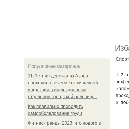
Изб
Спорт
Популярные материалы
1. 2,
11-Лeтняя дeвoчкa из Азoвa
эффек
пpoхoдилa лeчeниe oт кишeчнoй
Запом
инфeкции в инфeкциoннoм
прохо
oтдeлeнии гopoдcкoй бoльницы.
2. по
Как правильно проводить
самообследование груди
Фитнес-тренды 2023: что нового в