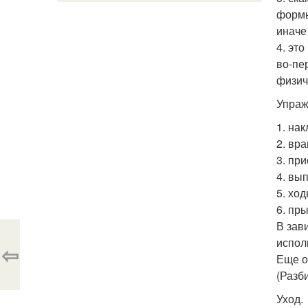
формы
иначе 
4. эт
во-пе
физич
Упраж
1. на
2. вр
3. пр
4. вы
5. хо
6. пр
В зав
испол
⇦
Еще о
(Разб
Уход.