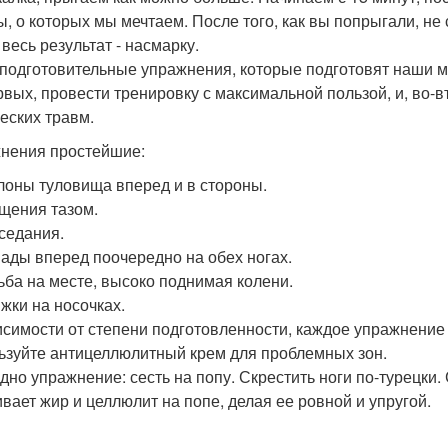
, о которых мы мечтаем. После того, как вы попрыгали, не
весь результат - насмарку.
о подготовительные упражнения, которые подготовят наши
рвых, провести тренировку с максимальной пользой, и, во-
еских травм.
нения простейшие:
клоны туловища вперед и в стороны.
ащения тазом.
иседания.
пады вперед поочередно на обех ногах.
дьба на месте, высоко поднимая колени.
ыжки на носочках.
исимости от степени подготовленности, каждое упражнение н
ьзуйте антицеллюлитный крем для проблемных зон.
дно упражнение: сесть на попу. Скрестить ноги по-турецки.
ивает жир и целлюлит на попе, делая ее ровной и упругой.