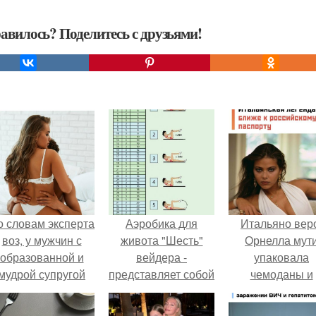
авилось? Поделитесь с друзьями!
о словам эксперта
Аэробика для
Итальяно вер
воз, у мужчин с
живота "Шесть"
Орнелла мут
образованной и
вейдера -
упаковала
мудрой супругой
представляет собой
чемоданы и
вероятность
набор упражнений,
готовится
скоропостижной
которые вызывают
обзавестись