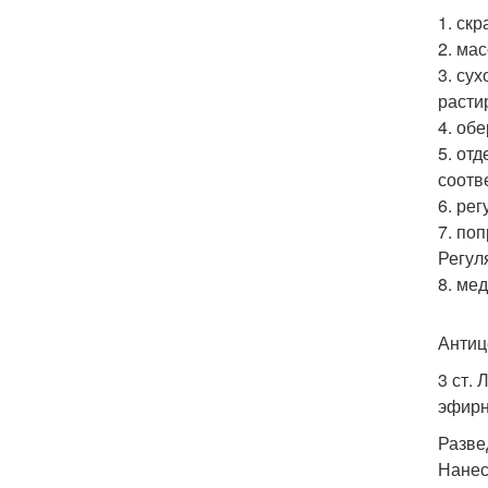
1. ск
2. ма
3. су
расти
4. об
5. от
соотв
6. ре
7. по
Регул
8. ме
Антиц
3 ст.
эфирн
Разве
Нанес