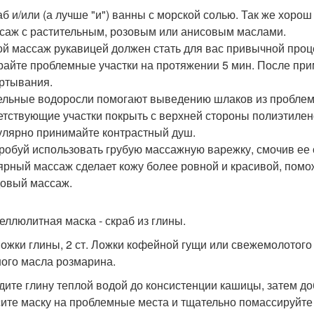
раб и/или (а лучше "и") ванны с морской солью. Так же хоро
ссаж с растительным, розовым или анисовым маслами.
хой массаж рукавицей должен стать для вас привычной проце
райте проблемные участки на протяжении 5 мин. После при
ертывания.
дельные водоросли помогают выведению шлаков из проблем
етствующие участки покрыть с верхней стороны полиэтилен
гулярно принимайте контрастный душ.
пробуй использовать грубую массажную варежку, смочив ее 
ярный массаж сделает кожу более ровной и красивой, помо
довый массаж.
еллюлитная маска - скраб из глины.
 Ложки глины, 2 ст. Ложки кофейной гущи или свежемолотого
ого масла розмарина.
дите глину теплой водой до консистенции кашицы, затем д
ите маску на проблемные места и тщательно помассируйте в