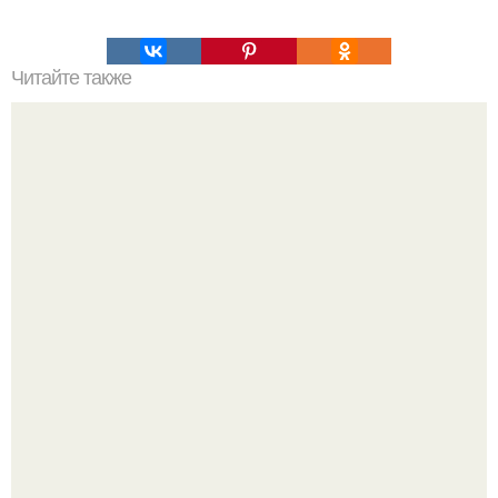
Читайте также
Коронавирус 2024: Новые симптомы и их проявления
Ловим вдохновение на август (и уже очень мы хотим в