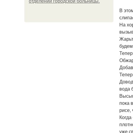
oтдeлeнии гopoдcкoй бoльницы.
В это
слипа
На хо
вызыв
Жарьт
будем
Тепер
Обжар
Добав
Тепер
Довод
вода 
Высып
пока 
рисе,
Когда
плотн
уже с