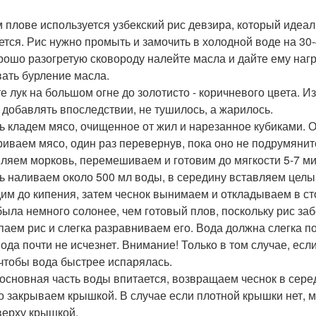
м плове используется узбекский рис девзира, который идеал
ется. Рис нужно промыть и замочить в холодной воде на 30-
рошо разогретую сковороду налейте масла и дайте ему нагр
ать бурление масла.
е лук на большом огне до золотисто - коричневого цвета. Из
 добавлять впоследствии, не тушилось, а жарилось.
ь кладем мясо, очищенное от жил и нарезанное кубиками. О
иваем мясо, один раз перевернув, пока оно не подрумянит
ляем морковь, перемешиваем и готовим до мягкости 5-7 ми
ь наливаем около 500 мл воды, в середину вставляем целы
им до кипения, затем чеснок вынимаем и откладываем в сто
была немного солонее, чем готовый плов, поскольку рис заб
аем рис и слегка разравниваем его. Вода должна слегка по
вода почти не исчезнет. Внимание! Только в том случае, ес
 чтобы вода быстрее испарялась.
 основная часть воды впитается, возвращаем чеснок в сере
о закрываем крышкой. В случае если плотной крышки нет, 
верху крышкой.