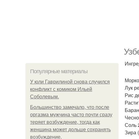
Узб
Ингре
Популярные материалы
Морко
У юли Гаврилиной снова случился
Лук р
конфликт с комиком Ильей
Рис де
Соболевым.
Расти
Большинство замечало, что после
Баран
оргазма мужчина часто почти сразу
Чесно
теряет возбуждение, тогда как
Соль 2
женщина может дольше сохранять
Зира (
возбуждение.