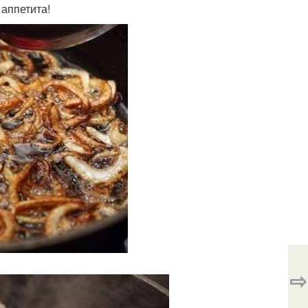
 аппетита!
⇨