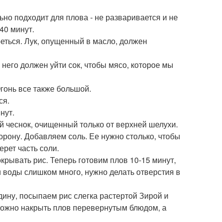
ьно подходит для плова - не разваривается и не
40 минут.
еться. Лук, опущенный в масло, должен
 него должен уйти сок, чтобы мясо, которое мы
гонь все также большой.
ся.
нут.
й чеснок, очищенный только от верхней шелухи.
рону. Добавляем соль. Ее нужно столько, чтобы
ерет часть соли.
крывать рис. Теперь готовим плов 10-15 минут,
ли воды слишком много, нужно делать отверстия в
дину, посыпаем рис слегка растертой Зирой и
можно накрыть плов перевернутым блюдом, а