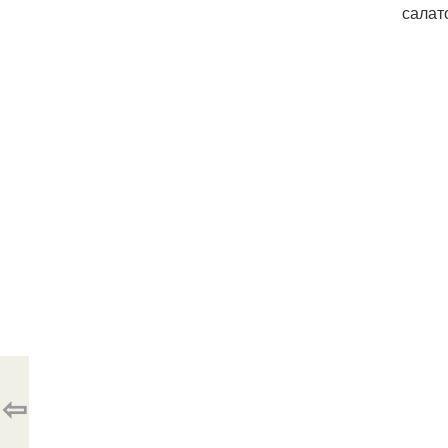
салат
⇦