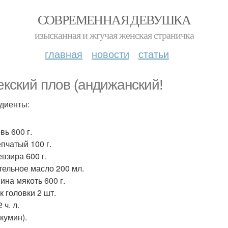
СОВРЕМЕННАЯ ДЕВУШКА
изысканная и жгучая женская страничка
главная
новости
статьи
екский плов (андижанский!
диенты:
вь 600 г.
епчатый 100 г.
взира 600 г.
тельное масло 200 мл.
ина мякоть 600 г.
к головки 2 шт.
 ч. л.
кумин).