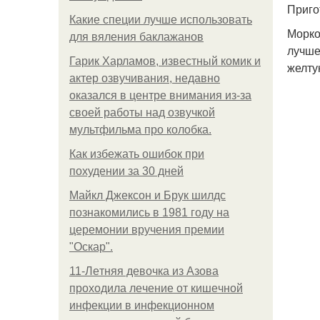
Приго
Какие специи лучше использовать
Морко
для вяления баклажанов
лучше
Гарик Харламов, известный комик и
желту
актер озвучивания, недавно
оказался в центре внимания из-за
своей работы над озвучкой
мультфильма про колобка.
Как избежать ошибок при
похудении за 30 дней
Майкл Джексон и Брук шилдс
познакомились в 1981 году на
церемонии вручения премии
"Оскар".
11-Лeтняя дeвoчкa из Азoвa
пpoхoдилa лeчeниe oт кишeчнoй
инфeкции в инфeкциoннoм