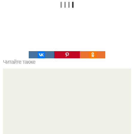
Читайте также
Меню ПП на 1200 ккал в день на неделю простое меню.
ПП Меню на неделю