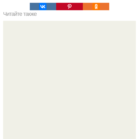
Читайте также
Тыквенный пай. Ингредиенты:
Оксана Самойлова решила разом пресечь слухи о
пластических операциях и публично прояснила