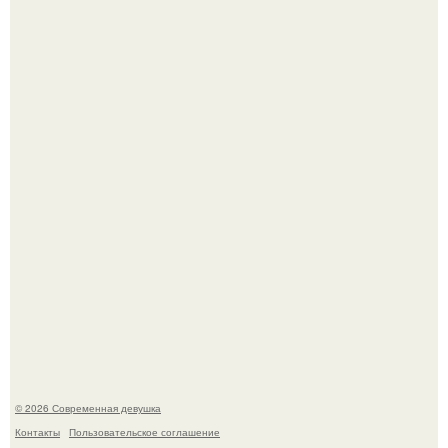
Мужчины с умными и образованными супругами реже
сталкиваются с внезапной смертью, заявила эксперт
воз.
Соцсети захлестнула волна тревожных сообщений о
загадочном "Июньском Феномене".
© 2026 Современная девушка
Контакты
Пользовательское соглашение