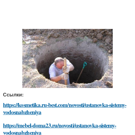
Ссылки:
https://kosmetika.ru-best.com/novosti/ustanovka-sistemy-
vodosnabzheniya
https://mebel-doma23.ru/novosti/ustanovka-sistemy-
vodosnabzheniya