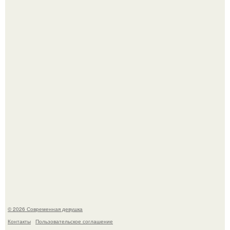
У юли Гаврилиной снова случился конфликт с комиком
Ильей Соболевым.
Рацион 1400 калорий.
© 2026 Современная девушка
Контакты
Пользовательское соглашение