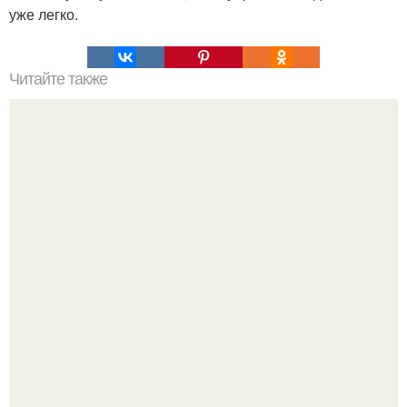
уже легко.
Читайте также
Если мужчина называет дорогая психология. Как вас
называет мужчина и что это значит (Психология
отношений)