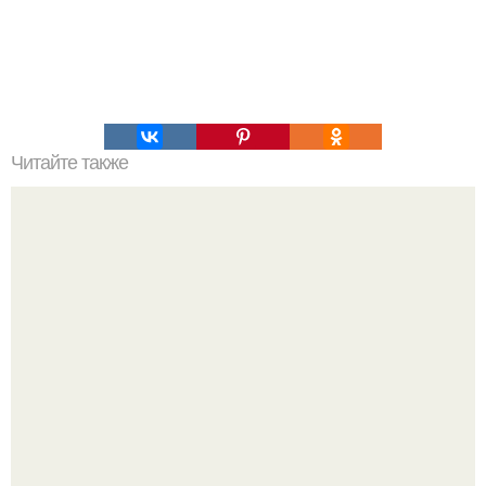
Читайте также
7 продуктов, от которых ты точно не поправишься!