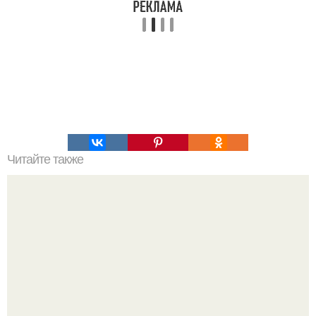
Читайте также
Энергетические батончики из орехов и сухофруктов - это
заряд бодрости в удобной транспортабельной форме.