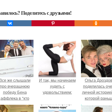
авилось? Поделитесь с друзьями!
Все же слышали
И так, мы начинаем
Ольга Дроздо
про вчерашнюю
худеть с
поделилась оч
победу Бена
удовольствием:
личной историей
аффлека в "кто
которой рань
хочет стать
почти не говори
миллионером?