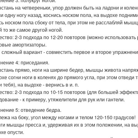
нение 3: полукруг ногой.
 встань на четвереньки, упор должен быть на ладони и колен
и одну ногу назад, коснись носком пола, на выдохе подними 
сь носком пола сбоку от тела, при этом не расслабляй мышцы
й то же самое другой ногой.
ество: 2-3 подхода по 12-20 повторов (можно использовать
овые амортизаторы.
 сложный вариант - совместить первое и второе упражнения
нение 4: приседания.
: встань прямо, ноги на ширине бедер, мышцы живота напря
хе согни ноги в коленях до прямого угла, при этом отведи т
 тебя), на выдохе - вернись в и. п.
ество: 2-3 подхода по 10-15 повторов (для большей эффек
дование - к примеру, утяжелители для рук или гантели.
нение 5: отведение бедра.
 лежа на боку, угол между ногами и телом 120-150 градусов!
ги мышцы пресса и, удерживая их в этом положении, на в
охе опусти.