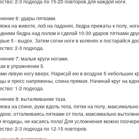
ество: 2-3 подхода по 15-20 повторов для каждой ноги.
нение 6: удары пятками.
: лежа на животе, лоб на ладонях, бедра прижаты к полу, но
дними бедра над полом и сделай 10-30 ударов пятками друг
рые 5 - выдох. Затем согни ноги в коленях и постарайся дос
ество: 2-3 подхода.
нение 7: малые круги ногами.
 как в упражнении 5.
ми левую ногу вверх. Нарисуй ею в воздухе 5 небольших кр
цы и пресс напряжены, спина прямая. Начинай круг на вдох
ество: 1-2 подхода.
нение 8: выталкивание таза.
: лежа на спине, руки вдоль тела, пятки на полу, максималь
дохе, отталкиваясь пятками от пола, максимально вытолкни 
и ягодицы, не касаясь пола! Для усложнения можно поочере
ество: 2-3 подхода по 12-15 повторов.