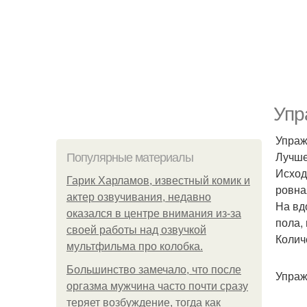
Упр
Упраж
Лучше
Популярные материалы
Исход
Гарик Харламов, известный комик и
ровна
актер озвучивания, недавно
На вд
оказался в центре внимания из-за
пола,
своей работы над озвучкой
Колич
мультфильма про колобка.
Большинство замечало, что после
Упраж
оргазма мужчина часто почти сразу
теряет возбуждение, тогда как