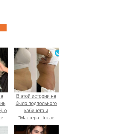
ва
В этой истории не
ень
было подпольного
, о
кабинета и
ше
"Мастера После
ла.
Двухнедельных
Курсов".