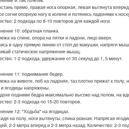
нение 9: пистолетик.
: встань прямо, правая нога опорная, левая вытянута вперед
ох согни опорную ногу в колене и потянись ладонями к носку
ество: 2 подхода по 8-10 повторов для каждой ноги.
нение 10: обратная планка.
 лежа на спине, опора на пятки и ладони, лицо вверх.
ись в одну прямую линию от стоп до макушки, напряги мышц
ивай статическое напряжение мышц.
ство: 1-2 подхода, удержание от 30 секунд до 1, 5 минут.
нение 11: поднимание бедер.
 лежа на животе, лоб на ладонях, таз плотно прижат к полу, 
 и ягодицы напряжены.
дохе подними бедра максимально высоко над полом, на вдо
ество: 2-3 подхода по 15-20 повторов.
нение 12: "Ходьба" на ягодицах.
: сидя на полу, ноги вытянуты, спина ровная. Напрягая яго
цей, 2-3 метра вперед и 2-3 метра назад. Количество: 2-3 