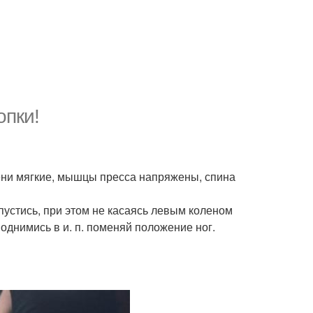
опки!
лени мягкие, мышцы пресса напряжены, спина
опустись, при этом не касаясь левым коленом
поднимись в и. п. поменяй положение ног.