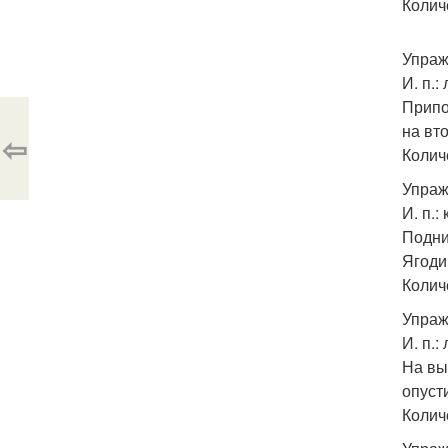
Колич
Упраж
И. п.
Припо
на вто
⇦
Колич
Упраж
И. п.:
Подни
Ягоди
Колич
Упраж
И. п.
На вы
опуст
Колич