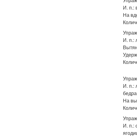
Упраж
И. п.
На вд
Колич
Упраж
И. п.:
Вытян
Удерж
Количе
Упраж
И. п.:
бедра
На вы
Колич
Упраж
И. п.
ягоди