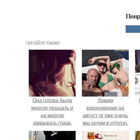
Понр
Читайте также
Она готова была
Ловим
многое прощать и
вдохновение на
на многое
август (и уже очень
закрывать глаза,
мы хотим в отпуск).
лишь бы быть
вместе с ним.