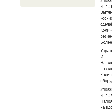
Упраж
И. п.:
Вытян
косни
сдела
Колич
резин
Более
Упраж
И. п.
На вдо
позади
Колич
обору
Упраж
И. п.:
Напря
на вд