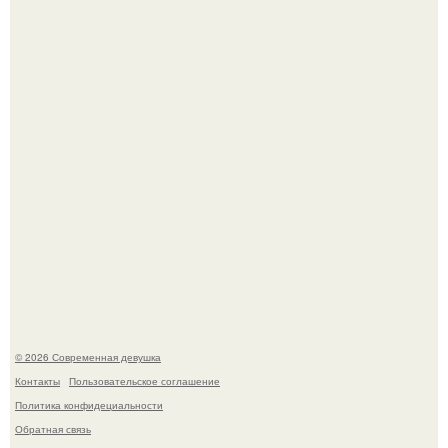
летней дочерью от Гарика Харламова.
Спустя годы актеры хоррора "Тело Дженнифер" сильно
изменились, пройдя путь от подростковых кумиров до
мировых звезд.
© 2026 Современная девушка
Контакты
Пользовательское соглашение
Политика конфидециальности
Обратная связь