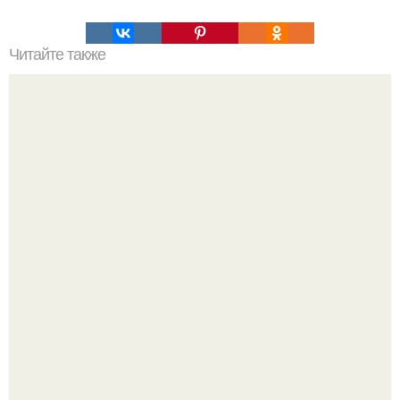
Читайте также
Чтобы обмен веществ был хорошим, а похудение и
здоровье было стабильным стоит кушать в день
примерно 1200 ккал.