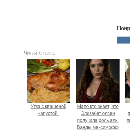
Понр
Читайте также
Утка с квашеной
Мало кто знает, что
капустой.
Элизабет олсен
получила роль алы
л
Ванды максимофф