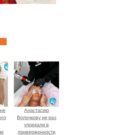
 не
Анастасию
ого
Волочкову не раз
упрекали в
ле
приверженности