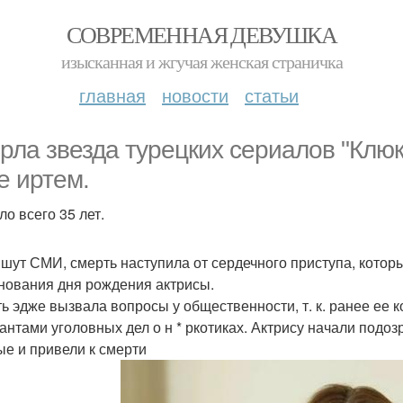
СОВРЕМЕННАЯ ДЕВУШКА
изысканная и жгучая женская страничка
главная
новости
статьи
рла звезда турецких сериалов "Клюк
е иртем.
ло всего 35 лет.
ишут СМИ, смерть наступила от сердечного приступа, кото
нования дня рождения актрисы.
ь эдже вызвала вопросы у общественности, т. к. ранее ее 
антами уголовных дел о н * ркотиках. Актрису начали подо
ые и привели к смерти