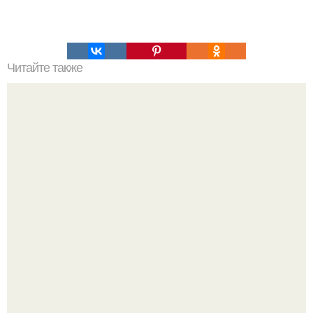
Читайте также
Творожное фитнес - печенье: сладкая радость для
худеющих.