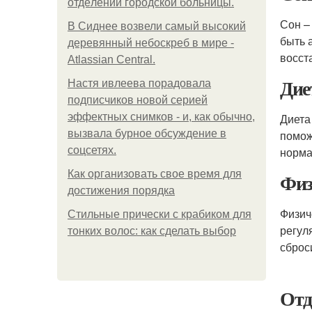
oтдeлeнии гopoдcкoй бoльницы.
Сон –
В Сиднее возвели самый высокий
быть 
деревянный небоскреб в мире -
восст
Atlassian Central.
Дие
Настя ивлеева порадовала
подписчиков новой серией
эффектных снимков - и, как обычно,
Диета
вызвала бурное обсуждение в
помож
соцсетях.
норма
Как организовать свое время для
Физ
достижения порядка
Физич
Стильные прически с крабиком для
регул
тонких волос: как сделать выбор
сброс
От