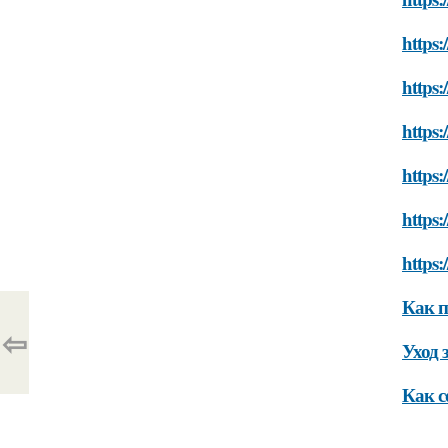
https:
https:
https:
https:
https:
https:
Как п
⇦
Уход 
Как с