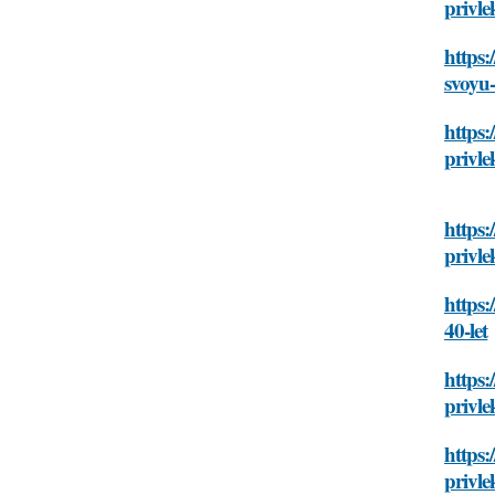
privle
https:
svoyu-
https:
privle
https:
privle
https:
40-let
https:
privle
https:
privle