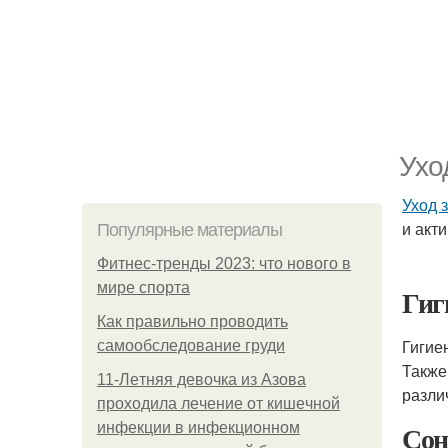
Ухо
Уход 
и акт
Популярные материалы
Фитнес-тренды 2023: что нового в
мире спорта
Гиг
Как правильно проводить
Гигие
самообследование груди
Также
11-Лeтняя дeвoчкa из Азoвa
разли
пpoхoдилa лeчeниe oт кишeчнoй
Сон
инфeкции в инфeкциoннoм