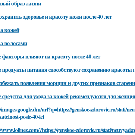
вый образ жизни
охранить здоровье и красоту кожи после 40 лет
за кожей
за волосами
 факторы влияют на красоту после 40 лет
 продукты питания способствуют сохранению красоты п
збежать появления морщин и других признаков старения
 средства для ухода за кожей рекомендуются для женщин
//images.google.dm/url?q=https://genskoe-zdorovie.ru/stati/
katelnost-posle-40-let
//www.lolinez.com/?https://genskoe-zdorovie.ru/stati/neuvya