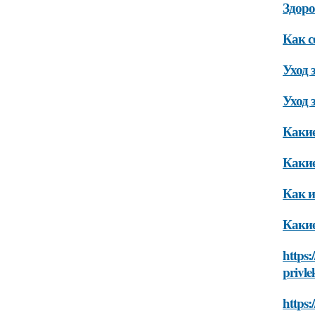
Здоро
Как с
Уход 
Уход 
Какие
Какие
Как и
Какие
https:
privle
https: