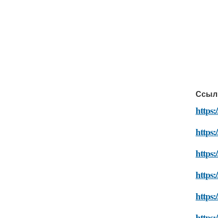
Ссыл
https:
https:
https:
https:
https:
https: