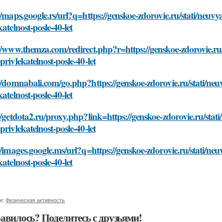
//maps.google.rs/url?q=https://genskoe-zdorovie.ru/stati/neu
katelnost-posle-40-let
//www.themza.com/redirect.php?r=https://genskoe-zdorovie.r
privlekatelnost-posle-40-let
//domnabali.com/go.php?https://genskoe-zdorovie.ru/stati/n
katelnost-posle-40-let
//getdota2.ru/proxy.php?link=https://genskoe-zdorovie.ru/st
privlekatelnost-posle-40-let
//images.google.ms/url?q=https://genskoe-zdorovie.ru/stati/
katelnost-posle-40-let
и:
Физическая активность
авилось? Поделитесь с друзьями!