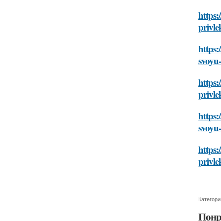
https:
privle
https:
svoyu-
https:
privle
https:
svoyu-
https:
privle
Категори
Понр