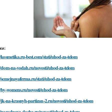
ки:
//kosmetika.ru-best.com/stati/uhod-za-telom
//dom-na-vodah.ru/novosti/uhod-za-telom
//semejnayaferma.ru/stati/uhod-za-telom
//by-womens.ru/novosti/uhod-za-telom
//jk-na-krasnyh-partizan-2.ru/novosti/uhod-za-telom
//narodnaya-dacha.ru/novosti/uhod-za-telom