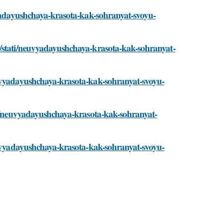
vyadayushchaya-krasota-kak-sohranyat-svoyu-
u/stati/neuvyadayushchaya-krasota-kak-sohranyat-
euvyadayushchaya-krasota-kak-sohranyat-svoyu-
ati/neuvyadayushchaya-krasota-kak-sohranyat-
neuvyadayushchaya-krasota-kak-sohranyat-svoyu-