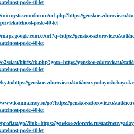
katelnost-posle-40-let
//mirmystic.com/forum/url.php?https://genskoe-zdorovie.ru/s
privlekatelnost-posle-40-let
//maps.google.com.et/url?q=https://genskoe-zdorovie.ru/stat
katelnost-posle-40-let
//o2set.ru/bitrix/rk.php?goto=https://genskoe-zdorovie.ru/st
katelnost-posle-40-let
//ky.to/https://genskoe-zdorovie.ru/stati/neuvyadayushchaya-k
//www.ioanna.moy.su/go?https://genskoe-zdorovie.ru/stati/n
katelnost-posle-40-let
//profi.ua/go/?link=https://genskoe-zdorovie.ru/stati/neuvya
katelnost-posle-40-let