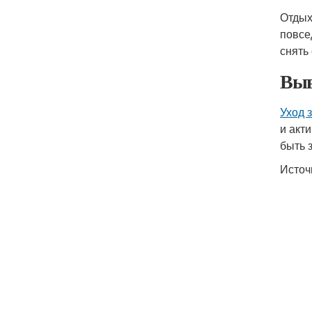
Отдых
повсе
снять
Выв
Уход 
и акт
быть 
Источ