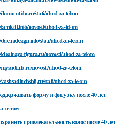
//doma-otido.ru/stati/uhod-za-telom
//iamledi.info/novosti/uhod-za-telom
//dachadesign.info/stati/uhod-za-telom
//idealnaya-figura.ru/novosti/uhod-za-telom
//mysadinfo.ru/novosti/uhod-za-telom
//vashsadluchshij.ru/stati/uhod-za-telom
оддерживать форму и фигурку после 40 лет
за телом
охранить привлекательность волос после 40 лет