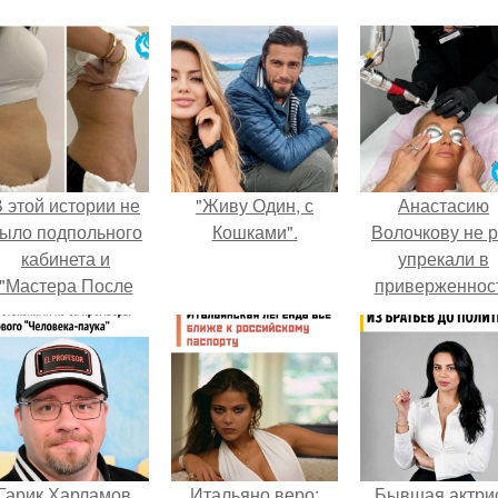
 этой истории не
"Живу Один, с
Анастасию
ыло подпольного
Кошками".
Волочкову не р
кабинета и
упрекали в
"Мастера После
приверженнос
Двухнедельных
устаревшим бью
Курсов".
процедурам.
Гарик Харламов,
Итальяно веро:
Бывшая актри