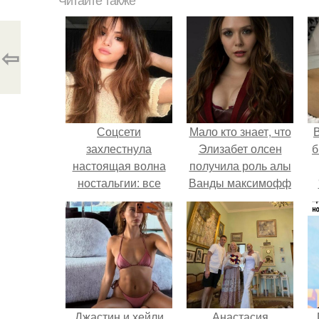
Читайте также
⇦
Соцсети
Мало кто знает, что
В
захлестнула
Элизабет олсен
б
настоящая волна
получила роль алы
ностальгии: все
Ванды максимофф
массово вскрывают
не сразу.
архивы из 2016
года и делятся
самыми яркими
моментами того
времени.
Джастин и хейли
Анастасия