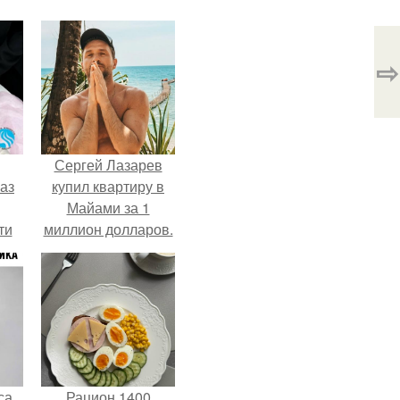
⇨
Сергей Лазарев
аз
купил квартиру в
Майами за 1
ти
миллион долларов.
ти -
са
Рацион 1400