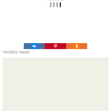
Читайте также
Пошаговый план восстановления пищеварения при
различных проблемах