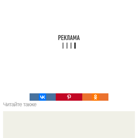
Читайте также