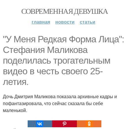
СОВРЕМЕННАЯ ДЕВУШКА
главная
новости
статьи
"У Меня Редкая Форма Лица":
Стефания Маликова
поделилась трогательным
видео в честь своего 25-
летия.
Дочь Дмитрия Маликова показала архивные кадры и
пофантазировала, что сейчас сказала бы себе
маленькой.