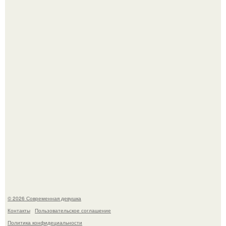
Большинство замечало, что после оргазма мужчина
часто почти сразу теряет возбуждение, тогда как
женщина может дольше сохранять возбуждение.
Платье, которое до сих пор вызывает споры спустя годы.
© 2026 Современная девушка
Контакты
Пользовательское соглашение
Политика конфидециальности